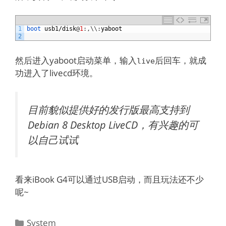
1
boot 
usb1
/
disk
@
1
:
,
\
\
:
yaboot
2
然后进入yaboot启动菜单，输入
后回车，就成
live
功进入了livecd环境。
目前貌似提供好的发行版最高支持到
Debian 8 Desktop LiveCD，有兴趣的可
以自己试试
看来iBook G4可以通过USB启动，而且玩法还不少
呢~
分
System