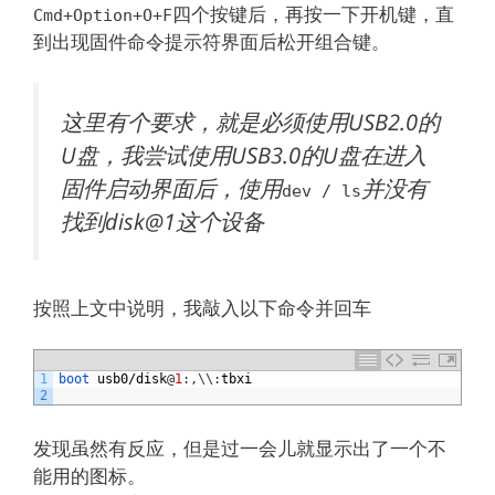
四个按键后，再按一下开机键，直
Cmd+Option+O+F
到出现固件命令提示符界面后松开组合键。
这里有个要求，就是必须使用USB2.0的
U盘，我尝试使用USB3.0的U盘在进入
固件启动界面后，使用
并没有
dev / ls
找到disk@1这个设备
按照上文中说明，我敲入以下命令并回车
1
boot 
usb0
/
disk
@
1
:
,
\
\
:
tbxi
2
发现虽然有反应，但是过一会儿就显示出了一个不
能用的图标。