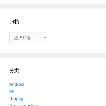
归档
归
档
分类
Android
API
ffmpeg
Greasemonkey