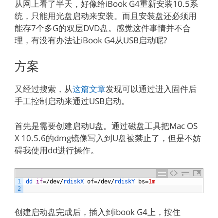
从网上看了半天，好像给iBook G4重新安装10.5系
统，只能用光盘启动来安装。而且安装盘还必须用
能存7个多G的双层DVD盘。感觉这件事情并不合
理，有没有办法让iBook G4从USB启动呢?
方案
又经过搜索，从
这篇文章
发现可以通过进入固件后
手工控制启动来通过USB启动。
首先是需要创建启动U盘。通过磁盘工具把Mac OS
X 10.5.6的dmg镜像写入到U盘被禁止了，但是不妨
碍我使用dd进行操作。
1
dd 
if
=/
dev
/
rdiskX 
of
=/
dev
/
rdiskY 
bs
=
1m
2
创建启动盘完成后，插入到ibook G4上，按住