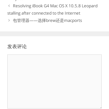
类
Resolving iBook G4 Mac OS X 10.5.8 Leopard
stalling after connected to the Internet
包管理器——选择brew还是macports
发表评论
评
论