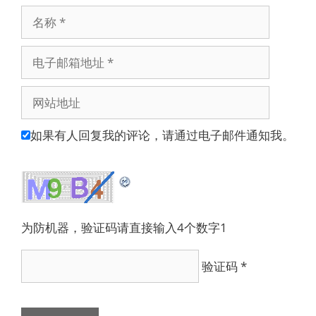
名
称
电
子
邮
网
箱
站
地
地
如果有人回复我的评论，请通过电子邮件通知我。
址
址
为防机器，验证码请直接输入4个数字1
验证码
*