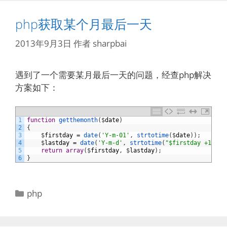
php获取某个月最后一天
2013年9月3日
作者
sharpbai
遇到了一个需要某月最后一天的问题，经查php解决
方案如下：
1
function
getthemonth
(
$
date
)
2
{
3
$
firstday
=
date
(
'Y-m-01'
,
strtotime
(
$
date
)
)
;
4
$
lastday
=
date
(
'Y-m-d'
,
strtotime
(
"$firstday +1 mon
5
return
array
(
$
firstday
,
$
lastday
)
;
6
}
分
php
类