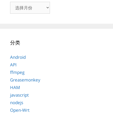
归
档
分类
Android
API
ffmpeg
Greasemonkey
HAM
javascript
nodejs
Open-Wrt