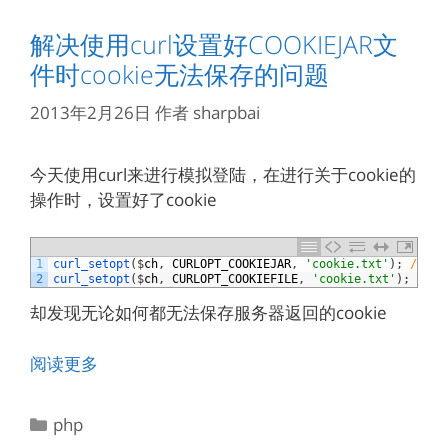
解决使用curl设置好COOKIEJAR文
件时cookie无法保存的问题
2013年2月26日
作者
sharpbai
今天使用curl来进行模拟登陆，在进行关于cookie的
操作时，设置好了cookie
1
curl_setopt
(
$
ch
,
CURLOPT_COOKIEJAR
,
'cookie.txt'
)
;
//保存
2
curl_setopt
(
$
ch
,
CURLOPT_COOKIEFILE
,
'cookie.txt'
)
;
//读
却发现无论如何都无法保存服务器返回的cookie
阅读更多
分
php
类