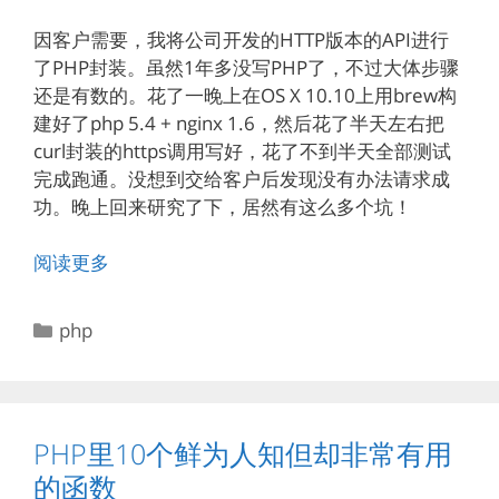
因客户需要，我将公司开发的HTTP版本的API进行
了PHP封装。虽然1年多没写PHP了，不过大体步骤
还是有数的。花了一晚上在OS X 10.10上用brew构
建好了php 5.4 + nginx 1.6，然后花了半天左右把
curl封装的https调用写好，花了不到半天全部测试
完成跑通。没想到交给客户后发现没有办法请求成
功。晚上回来研究了下，居然有这么多个坑！
阅读更多
分
php
类
PHP里10个鲜为人知但却非常有用
的函数