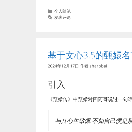
分
个人随笔
类
发表评论
基于文心3.5的甄嬛
2024年12月17日
作者
sharpbai
引入
《甄嬛传》中甄嬛对四阿哥说过一句话
与其心生敬佩 不如自己便是