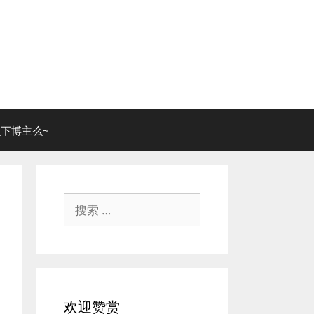
下博主么~
搜
索：
欢迎赞赏