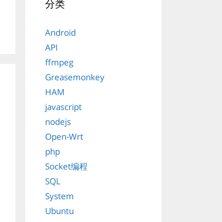
分类
Android
API
ffmpeg
Greasemonkey
HAM
javascript
nodejs
Open-Wrt
php
Socket编程
SQL
System
Ubuntu