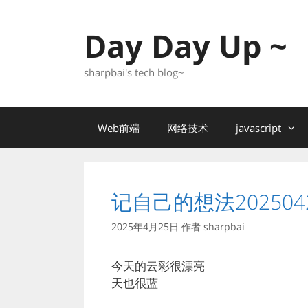
跳
至
Day Day Up ~
内
容
sharpbai's tech blog~
Web前端
网络技术
javascript
记自己的想法202504
2025年4月25日
作者
sharpbai
今天的云彩很漂亮
天也很蓝