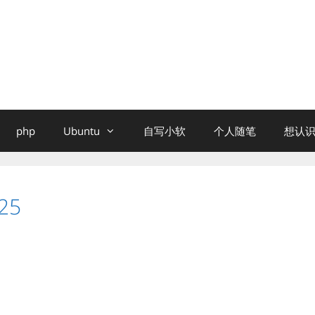
php
Ubuntu
自写小软
个人随笔
想认识
25