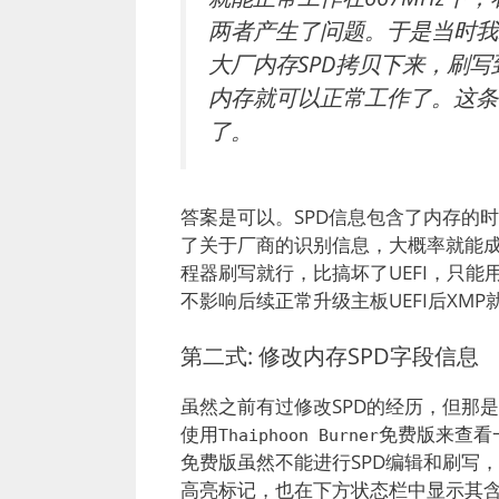
两者产生了问题。于是当时我
大厂内存SPD拷贝下来，刷
内存就可以正常工作了。这条
了。
答案是可以。SPD信息包含了内存的时
了关于厂商的识别信息，大概率就能
程器刷写就行，比搞坏了UEFI，只
不影响后续正常升级主板UEFI后XM
第二式: 修改内存SPD字段信息
虽然之前有过修改SPD的经历，但那是
使用
免费版来查看
Thaiphoon Burner
免费版虽然不能进行SPD编辑和刷写
高亮标记，也在下方状态栏中显示其