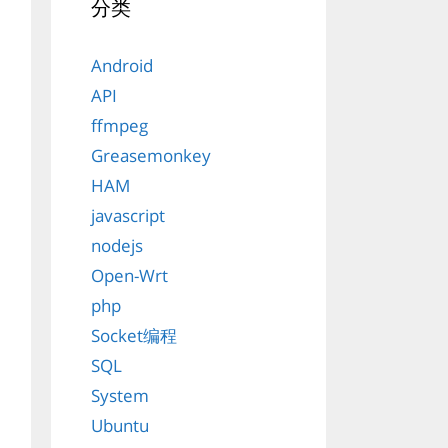
分类
Android
API
ffmpeg
Greasemonkey
HAM
javascript
nodejs
Open-Wrt
php
Socket编程
SQL
System
Ubuntu