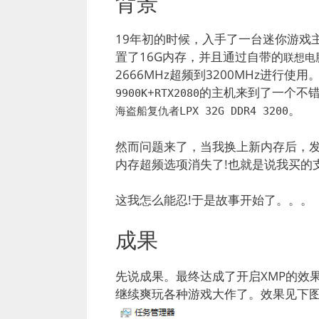
背景
19年初的时候，入手了一台迷你游戏
置了16G内存，并且通过自带的
联想电
2666MHz超频到3200MHz进行
+
的主机来到了一个不错
9900K
RTX2080
。
海盗船复仇者LPX 32G DDR4 3200
然而问题来了，当我换上新内存后，
内存超频选项消失了!也就是说我买的支
这我怎么能忍!于是故事开始了。。。
成果
先说成果。最终达成了开启XMP的效
继续爽玩各种游戏大作了。效果见下图