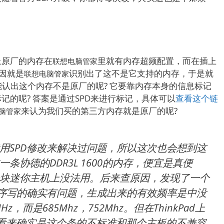
上原厂的内存在
里就有内存超频配置，而在插上
联想电脑管家
原因就是
识别出了这不是它支持的内存，于是就
联想电脑管家
能认出这个内存不是原厂的呢? 它要靠内存本身的信息标记
记的呢? 答案是通过SPD来进行标记，具体可以
查看这个链
来认为我们买的第三方内存就是原厂的呢?
脑管家
用SPD修改来解决过问题，所以这次也会想到这
条协德的DDR3L 1600的内存，便宜是真便
块迷你主机上没法用。后来查原因，发现了一个
时序写的确实有问题，生成出来的有效频率是中没
z，而是685Mhz，752Mhz。但在ThinkPad上
下，看来确实是这个条的不标准和那个主板的不兼容