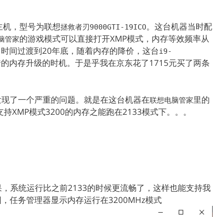
主机，型号为联想
。这台机器当时配
拯救者刃9000GTI-19ICO
的游戏模式可以直接打开XMP模式，内存等效频率从
脑管家
使用。时间过渡到20年底，随着内存的降价，这台
i9-
的内存升级的时机。于是乎我在京东花了1715元买了两条
发现了一个严重的问题。就是在这台机器在
里的
联想电脑管家
持XMP模式3200的内存之能跑在2133模式下。。。
果，系统运行比之前2133的时候更流畅了，这样也能支持我
，任务管理器显示内存运行在3200MHz模式