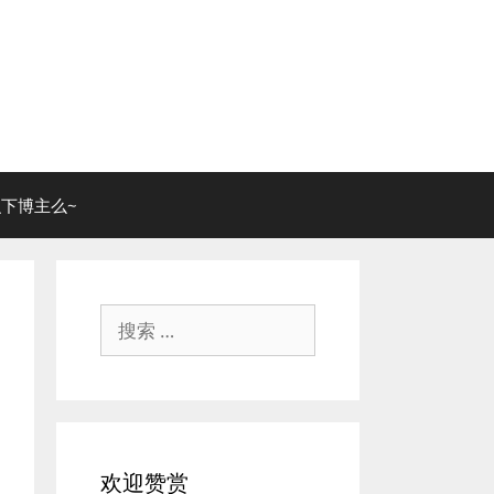
下博主么~
搜
索：
欢迎赞赏