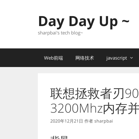
跳
至
Day Day Up ~
内
容
sharpbai's tech blog~
Web前端
网络技术
javascript
联想拯救者刃900
3200Mhz内存
2020年12月21日
作者
sharpbai