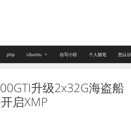
php
Ubuntu
自写小软
个人随笔
想认识
0GTI升级2x32G海盗船
并开启XMP