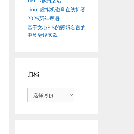
Tiktok解封之后
Linux虚拟机磁盘在线扩容
2025新年寄语
基于文心3.5的甄嬛名言的
中英翻译实践
归档
归
档