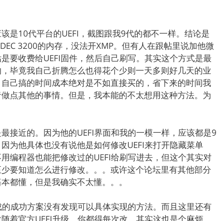
是10代平台的UEFI，截图跟我9代的都不一样。结论是
EC 3200的内存，没法开XMP。但有人在跟帖里说加他微
是要收费给UEFI固件，然后自己刷写。其实这个方式是最
的，毕竟我自己折腾怎么也得花个少则一天多则好几天的业
，自己搞的时间成本绝对是不如直接买的，省下来的时间我
者做点其他的事情。但是，我本能的不太想用这种方法。为
最接近的。因为他的UEFI界面和我的一模一样，应该都是9
因为他具体也没有说他是如何修改UEFI来打开隐藏菜单
用编程器也能把修改过的UEFI给刷写进去，但这个其实对
至少要知道怎么进行修改。。。或许这个论坛里有其他部分
基本都懂，但是我确实不太懂。。。
现成的成功方案没有发现可以具体实现的方法。而且这里还有
随着官方UEFI升级，你都得每次改，其实这也是个麻烦