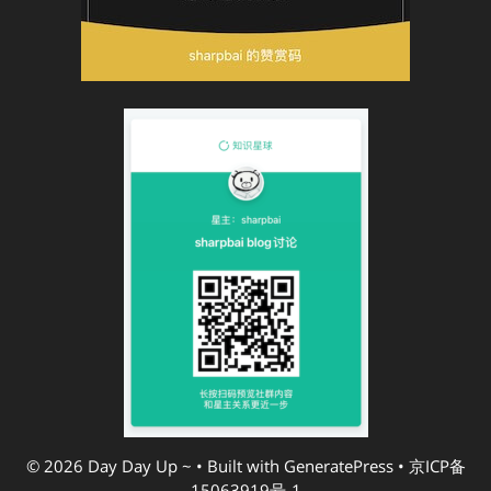
© 2026 Day Day Up ~
• Built with
GeneratePress
•
京ICP备
15063919号-1