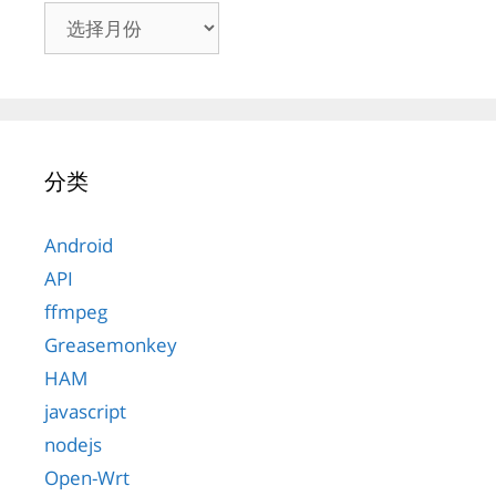
归
档
分类
Android
API
ffmpeg
Greasemonkey
HAM
javascript
nodejs
Open-Wrt