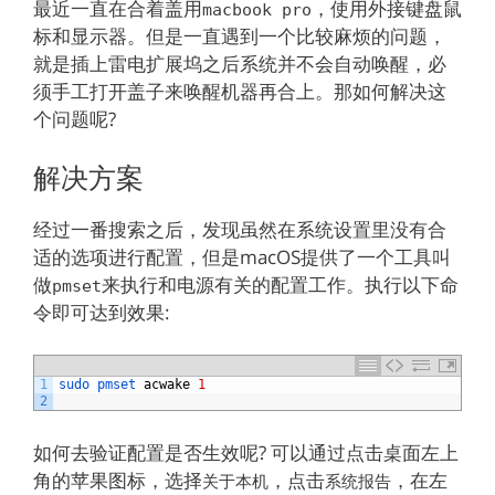
最近一直在合着盖用
，使用外接键盘鼠
macbook pro
标和显示器。但是一直遇到一个比较麻烦的问题，
就是插上雷电扩展坞之后系统并不会自动唤醒，必
须手工打开盖子来唤醒机器再合上。那如何解决这
个问题呢?
解决方案
经过一番搜索之后，发现虽然在系统设置里没有合
适的选项进行配置，但是macOS提供了一个工具叫
做
来执行和电源有关的配置工作。执行以下命
pmset
令即可达到效果:
1
sudo 
pmset 
acwake
1
2
如何去验证配置是否生效呢? 可以通过点击桌面左上
角的苹果图标，选择
，点击
，在左
关于本机
系统报告