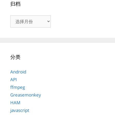
归档
归
档
分类
Android
API
ffmpeg
Greasemonkey
HAM
javascript