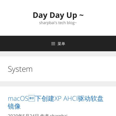
跳
至
Day Day Up ~
内
容
sharpbai's tech blog~
菜单
System
macOS下创建XP AHCI驱动软盘
镜像
2020年5月24日
作者
sharpbai