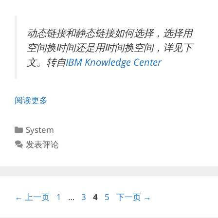
动态链接和静态链接如何选择，选择用
空间换时间还是用时间换空间，详见下
文。转自
IBM Knowledge Center
阅读更多
分
System
类
发表评论
页
页
页
页
←
上一页
1
…
3
4
5
下一页
→
面
面
面
面