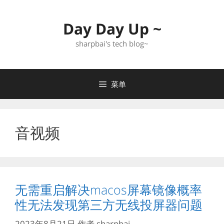
跳
至
Day Day Up ~
内
容
sharpbai's tech blog~
菜单
音视频
无需重启解决macos屏幕镜像概率
性无法发现第三方无线投屏器问题
2023年8月21日
作者
sharpbai