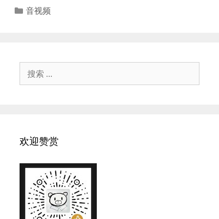
分
音视频
类
搜
索：
欢迎赞赏