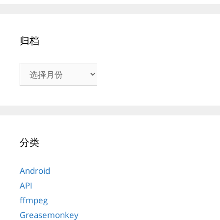
归档
归
档
分类
Android
API
ffmpeg
Greasemonkey