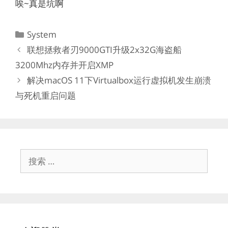
唉~真是坑啊
分
System
类
联想拯救者刃9000GTI升级2x32G海盗船
3200Mhz内存并开启XMP
解决macOS 11下Virtualbox运行虚拟机发生崩溃
与死机重启问题
搜
索：