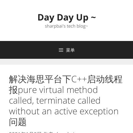
跳
至
Day Day Up ~
内
容
sharpbai's tech blog~
菜单
解决海思平台下C++启动线程
报pure virtual method
called, terminate called
without an active exception
问题