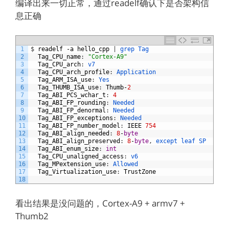
编译出来一切正常，通过readelf确认下是否架构信
息正确
1
$
readelf
-
a
hello_cpp
|
grep 
Tag
2
Tag_CPU_name
:
"Cortex-A9"
3
Tag_CPU_arch
:
v7
4
Tag_CPU_arch_profile
:
Application
5
Tag_ARM_ISA_use
:
Yes
6
Tag_THUMB_ISA_use
:
Thumb
-
2
7
Tag_ABI_PCS_wchar_t
:
4
8
Tag_ABI_FP_rounding
:
Needed
9
Tag_ABI_FP_denormal
:
Needed
10
Tag_ABI_FP_exceptions
:
Needed
11
Tag_ABI_FP_number_model
:
IEEE
754
12
Tag_ABI_align_needed
:
8
-
byte
13
Tag_ABI_align_preserved
:
8
-
byte
,
except 
leaf 
SP
14
Tag_ABI_enum_size
:
int
15
Tag_CPU_unaligned_access
:
v6
16
Tag_MPextension_use
:
Allowed
17
Tag_Virtualization_use
:
TrustZone
18
看出结果是没问题的，Cortex-A9 + armv7 +
Thumb2