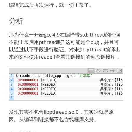
编译完成后再次运行，就一切正常了。
分析
那为什么一开始gcc 4.9在编译带std::thread的时候
不能正常启用pthread呢? 这可能是个bug，并且可
以通过以下手段进行验证。对未加
编译出
-pthread
来的文件使用readelf查看其链接到的动态链接库，
1
$
readelf
-
d
hello_cpp
|
grep
"共享库"
2
0x00000001
(
NEEDED
)
共享库：
[
libstdc
3
0x00000001
(
NEEDED
)
共享库：
[
libm
.
so
4
0x00000001
(
NEEDED
)
共享库：
[
libgcc_
5
0x00000001
(
NEEDED
)
共享库：
[
libc
.
so
6
发现其实不包含libpthread.so.0，其实这就是原
因。从编译到链接都不包含线程库支持。