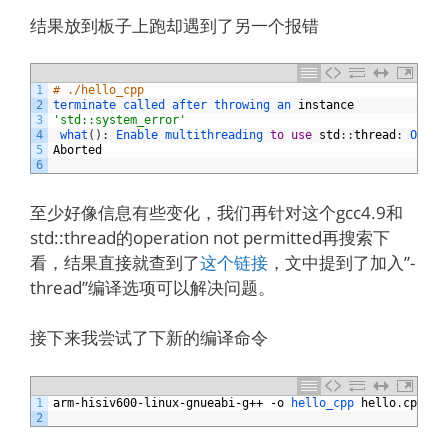
结果放到板子上跑却遇到了另一个报错
1
# ./hello_cpp
2
terminate 
called 
after 
throwing 
an 
instance
3
'std::system_error'
4
what
(
)
:
Enable 
multithreading 
to
use
std
:
:
thread
:
Opera
5
Aborted
6
至少好像信息有些变化，我们再针对这个gcc4.9和
std::thread的operation not permitted再搜索下
看，结果直接就查到了
这个链接
，文中提到了加入”-
thread”编译选项可以解决问题。
接下来我尝试了下新的编译命令
1
arm
-
hisiv600
-
linux
-
gnueabi
-
g
++
-
o
hello_cpp 
hello
.
cpp
-
s
2