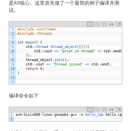
是A9核心。这里首先做了一个最简的例子编译并测
试。
1
#include <iostream>
2
#include <thread>
3
4
int
main
(
)
{
5
std
:
:
thread 
thread_object
(
[
]
(
)
{
6
std
:
:
cout
<
<
"print in thread"
<
<
std
:
:
endl
;
7
}
)
;
8
thread_object
.
join
(
)
;
9
std
:
:
cout
<
<
"thread joined"
<
<
std
:
:
endl
;
10
return
0
;
11
}
12
13
编译命令如下
1
arm
-
hisiv600
-
linux
-
gnueabi
-
g
++
-
o
hello_cpp 
hello
.
cpp
-
s
2