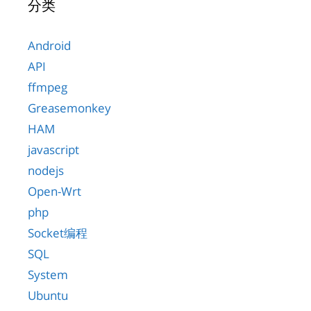
分类
Android
API
ffmpeg
Greasemonkey
HAM
javascript
nodejs
Open-Wrt
php
Socket编程
SQL
System
Ubuntu