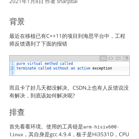
2021年1月8日
作者
sharpbai
背景
最近在移植已有C++11的项目到海思平台中，工程
师反馈遇到了下面的报错
1
pure 
virtual 
method 
called
2
terminate 
called 
without 
an 
active 
exception
3
而且卡了好几天都没解决。CSDN上也有人反馈说没
有解决，到底该如何解决呢?
排查
首先看看环境。使用的工具链是
arm-hisiv600-
，其自身是gcc 4.9.4，板子是Hi3531D，CPU
linux