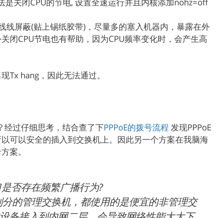
是关闭CPU的节电, 设置全速运行并且内核添加nohz=off
软排线线屏蔽(贴上锡纸胶带)，尽量多的塞入机器内，暴露在外
关闭CPU节电也有帮助，因为CPU频率变化时，会产生高
Tx hang，因此无法通过。
? 经过仔细思考，结合查了下
PPPoE的拨号流程
发现PPPoE
所以可以安全的插入到交换机上。因此另一个方案在我脑海
卡方案。
口是否存在频繁广播行为?
AN划分的管理交换机，都使用的是便宜的非管理交
设备接入到内网二层，会导致网络性能大大下