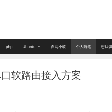
php
Ubuntu
自写小软
个人随笔
想认识
s单口软路由接入方案