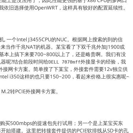
定在性能上是没法用了，因此性能更强的基于x86 CPU的多网口
我依旧选择使用OpenWRT，这样具有较好的配置延续性。
 一个Intel J3455CPU的NUC。根据网上搜索的到的信
来当作千兆NAT的机器。某宝看了下双千兆外加J1900或
，基本上搞下来要700~800以上了，还是略贵啊。我们有没
器呢?结合前段时间给
外接显卡的经验，我
DELL 7070mff
ss x1外接网卡方案。简单搜了下某宝，外接套件需要12v独立供
ntel i350这样的也只要150~200，看起来价格上很实惠呢~
 M.2转PCIE外接网卡方案。
购买500mbps的提速包先行试用；另一个是上某宝买东
开始搭建。这里把转接套件提供的PCIE软排线从SD卡的孔