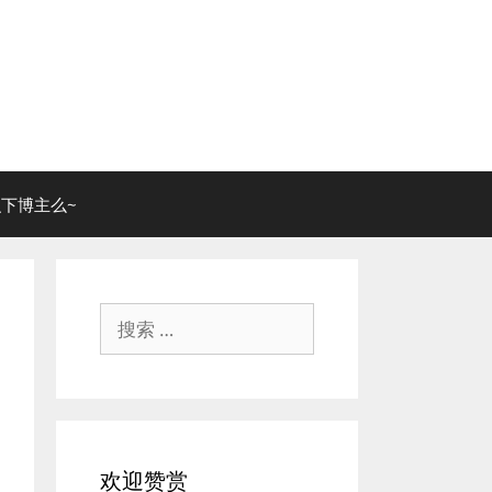
下博主么~
搜
索：
欢迎赞赏