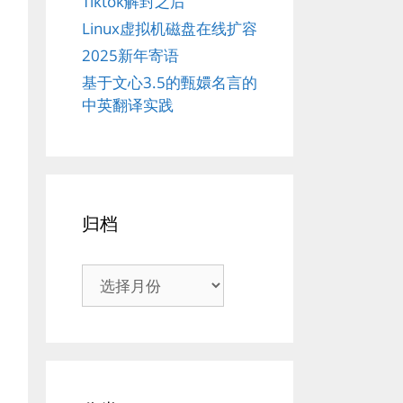
Tiktok解封之后
Linux虚拟机磁盘在线扩容
2025新年寄语
基于文心3.5的甄嬛名言的
中英翻译实践
归档
归
档