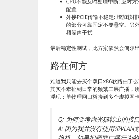
CPU不能及时处理中断: 应对方法
配置
外接PCIE传输不稳定: 增加
的部分可靠固定不要悬空。另外
频噪声干扰
最后稳定性测试，此方案依然会偶尔出现
路在何方
难道我只能去买个双口x86软路由了么
其实不牵扯到日常的频繁二层广播，
浮现：单物理网口桥接到多个虚拟网
Q: 为何要考虑光猫转出的接
A: 因为我并没有使用带VL
换机，如果把频繁广播行为的