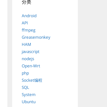
分类
Android
API
ffmpeg
Greasemonkey
HAM
javascript
nodejs
Open-Wrt
php
Socket编程
SQL
System
Ubuntu