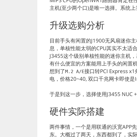
MIPS CPU的OpenWRT路由器肯
主机(至少两个口)是唯一选择。系统上
升级选购分析
目前手头有闲置的J1900无风扇迷你主机,
息，单核性能太弱的CPU其实不太适合
J3455这个级别单核性能的迷你主机
有什么便宜的方案能用上手头的闲置机
想到了
接口转PCI Expre
M.2 A/E
电，价格20~40, 双口千兆网卡即使是I
于是到这一步，选择使用J3455 NUC +
硬件实际搭建
两件事情，一个是用联通的沃宽APP先
东。大概过了两天，东西都到了，实际