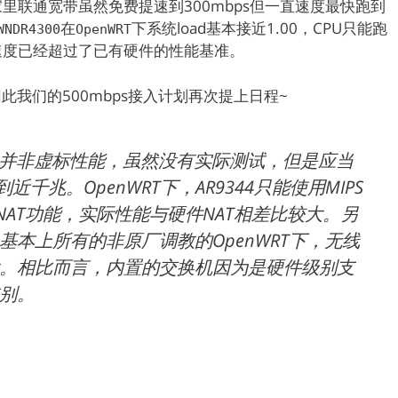
里联通宽带虽然免费提速到300mbps但一直速度最快跑到
在
下系统load基本接近1.00，CPU只能跑
WNDR4300
OpenWRT
速度已经超过了已有硬件的性能基准。
此我们的500mbps接入计划再次提上日程~
00并非虚标性能，虽然没有实际测试，但是应当
千兆。OpenWRT下，AR9344只能使用MIPS
lter的NAT功能，实际性能与硬件NAT相差比较大。另
本上所有的非原厂调教的OpenWRT下，无线
。相比而言，内置的交换机因为是硬件级别支
别。