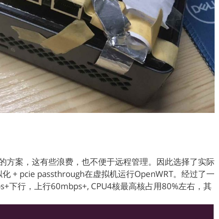
RT的方案，这有些浪费，也不便于远程管理。因此选择了实际
化 + pcie passthrough在虚拟机运行OpenWRT。经过了一
+下行，上行60mbps+, CPU4核最高核占用80%左右，其