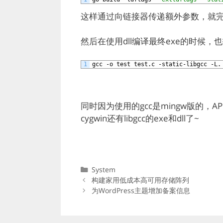
这样通过向链接器传递额外参数，就完
然后在使用dll编译最终exe的时候，
1
gcc
-o
test
test.c
-static-libgcc
-L.
同时因为使用的gcc是mingw版的，A
cygwin还有libgcc的exe和dll了~
分
System
类
构建家用低成本高可用存储阵列
为WordPress主题增加备案信息