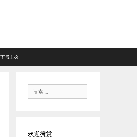
下博主么~
搜
索：
欢迎赞赏