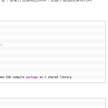
);
ake
CGO
compile
package
as
C
shared
library