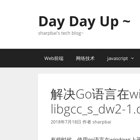
跳
至
Day Day Up ~
内
容
sharpbai's tech blog~
Web前端
网络技术
javascript
解决Go语言在wi
libgcc_s_dw2-1
2018年7月18日
作者
sharpbai
有些时候，使用go语言在window