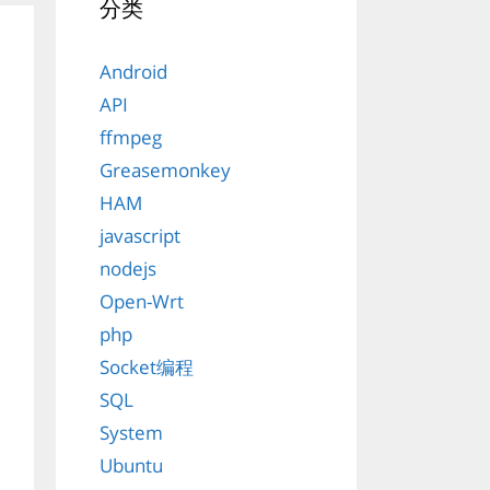
分类
Android
API
ffmpeg
Greasemonkey
HAM
javascript
nodejs
Open-Wrt
php
Socket编程
SQL
System
Ubuntu