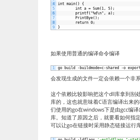
4
int
main()
{
5
int
a
=
Sum(1,
5);
6
printf("%d\n",
a);
7
PrintBye();
8
return
0;
9
}
如果使用普通的编译命令编译
1
go
build
-buildmode=c-shared
-o
expor
会发现生成的文件一定会依赖一个非系统dll，l
这个依赖比较影响把这个dll库拿到
库的，这也就意味着C语言编译出来
们使用的go在windows下是由gcc
库。知道了原因之后，就要看如何指
可以让go在链接时采用静态链接运行
1
go
build
-ldflags
'-extldflags "-stat