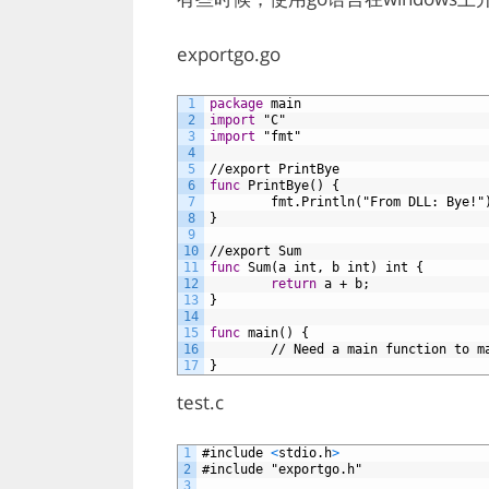
exportgo.go
1
package
main
2
import
"C"
3
import
"fmt"
4
5
//export
PrintBye
6
func
PrintBye()
{
7
fmt.Println("From
DLL:
Bye!"
8
}
9
10
//export
Sum
11
func
Sum(a
int,
b
int)
int
{
12
return
a
+
b;
13
}
14
15
func
main()
{
16
//
Need
a
main
function
to
m
17
}
test.c
1
#include
<
stdio.h
>
2
#include
"exportgo.h"
3