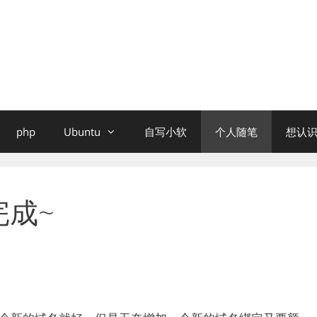
php
Ubuntu
自写小软
个人随笔
想认识
完成~