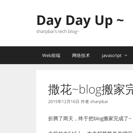
跳
至
Day Day Up ~
内
容
sharpbai's tech blog~
Web前端
网络技术
javascript
撒花~blog搬家
2015年12月16日
作者
sharpbai
折腾了两天，终于把blog搬家完成了~