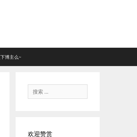
下博主么~
搜
索：
欢迎赞赏