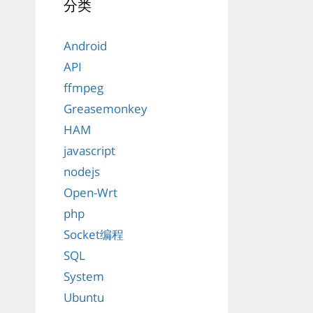
分类
Android
API
ffmpeg
Greasemonkey
HAM
javascript
nodejs
Open-Wrt
php
Socket编程
SQL
System
Ubuntu