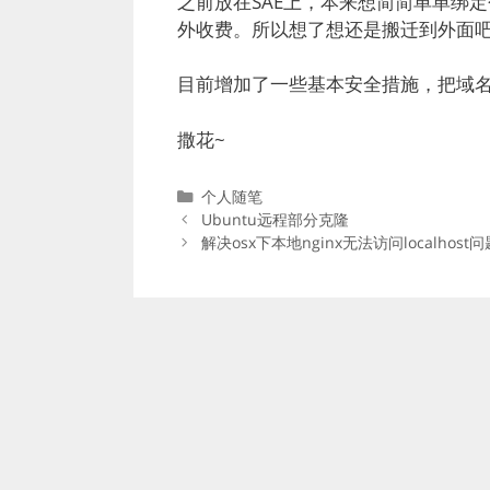
之前放在SAE上，本来想简简单单绑
外收费。所以想了想还是搬迁到外面吧
目前增加了一些基本安全措施，把域名
撒花~
分
个人随笔
类
Ubuntu远程部分克隆
解决osx下本地nginx无法访问localhost问