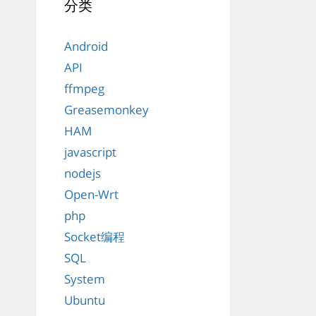
分类
Android
API
ffmpeg
Greasemonkey
HAM
javascript
nodejs
Open-Wrt
php
Socket编程
SQL
System
Ubuntu