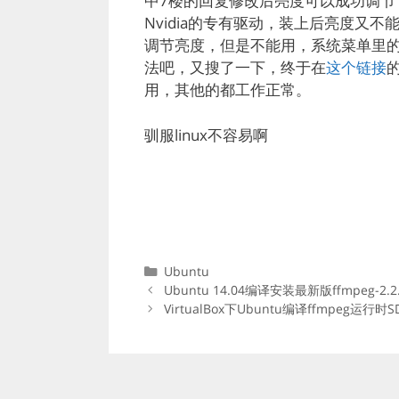
中7楼的回复修改后亮度可以成功调节了
Nvidia的专有驱动，装上后亮度又
调节亮度，但是不能用，系统菜单里
法吧，又搜了一下，终于在
这个链接
用，其他的都工作正常。
驯服linux不容易啊
分
Ubuntu
类
Ubuntu 14.04编译安装最新版ffmpeg-2.2
VirtualBox下Ubuntu编译ffmpeg运行