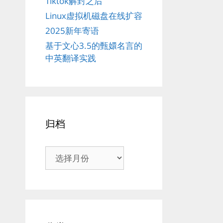
Tiktok解封之后
Linux虚拟机磁盘在线扩容
2025新年寄语
基于文心3.5的甄嬛名言的
中英翻译实践
归档
归
档