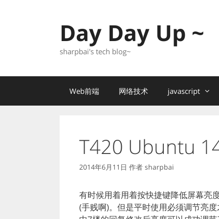
跳
至
Day Day Up ~
内
容
sharpbai's tech blog~
Web前端
网络技术
javascript
T420 Ubunt
2014年6月11日
作者
sharpbai
有时候用着用着按快捷键降低屏幕亮
(手贱啊)。但是平时使用必须调节亮