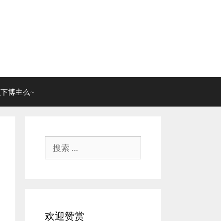
下博主么~
搜
索：
欢迎赞赏