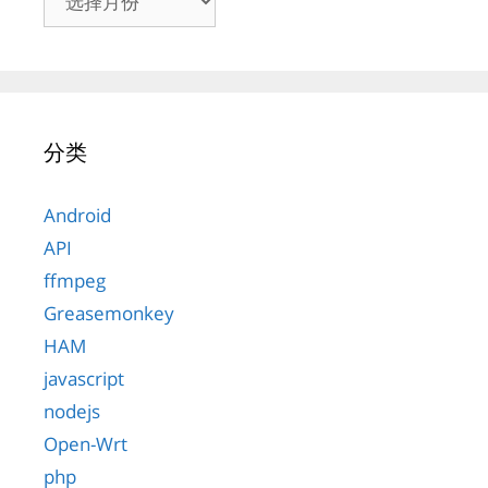
档
分类
Android
API
ffmpeg
Greasemonkey
HAM
javascript
nodejs
Open-Wrt
php