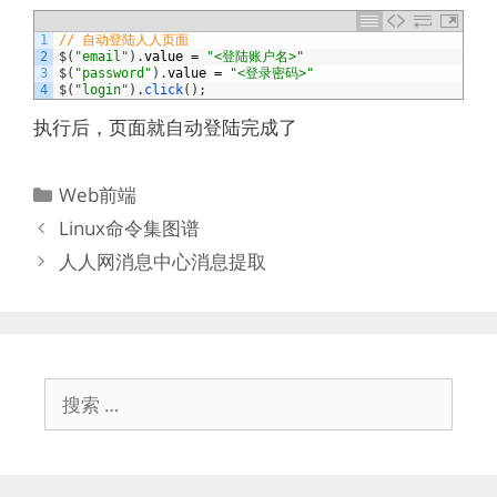
1
// 自动登陆人人页面
2
$
(
"email"
)
.
value
=
"<登陆账户名>"
3
$
(
"password"
)
.
value
=
"<登录密码>"
4
$
(
"login"
)
.
click
(
)
;
执行后，页面就自动登陆完成了
分
Web前端
类
Linux命令集图谱
人人网消息中心消息提取
搜
索：