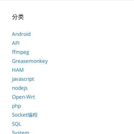
分类
Android
API
ffmpeg
Greasemonkey
HAM
javascript
nodejs
Open-Wrt
php
Socket编程
SQL
System