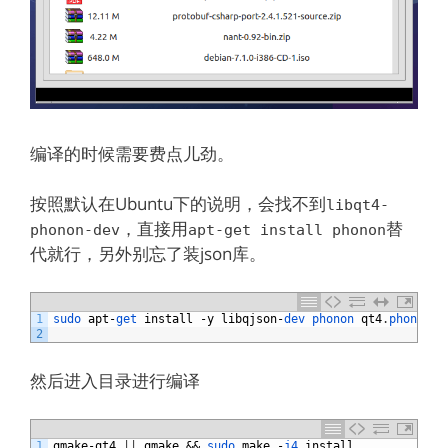
编译的时候需要费点儿劲。
按照默认在Ubuntu下的说明，会找不到
libqt4-
，直接用
替
phonon-dev
apt-get install phonon
代就行，另外别忘了装json库。
1
sudo 
apt
-
get 
install
-
y
libqjson
-
dev 
phonon 
qt4
.
phonon 
l
2
然后进入目录进行编译
1
qmake
-
qt4
|
|
qmake
&&
sudo 
make
-
j4 
install