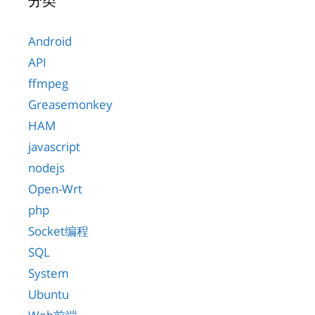
分类
Android
API
ffmpeg
Greasemonkey
HAM
javascript
nodejs
Open-Wrt
php
Socket编程
SQL
System
Ubuntu