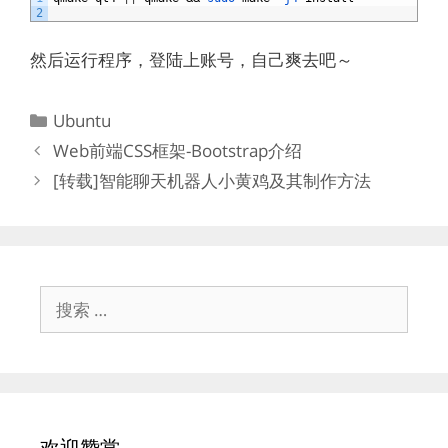
2
然后运行程序，登陆上账号，自己爽去吧～
分
Ubuntu
类
Web前端CSS框架-Bootstrap介绍
[转载]智能聊天机器人小黄鸡及其制作方法
搜
索：
欢迎赞赏