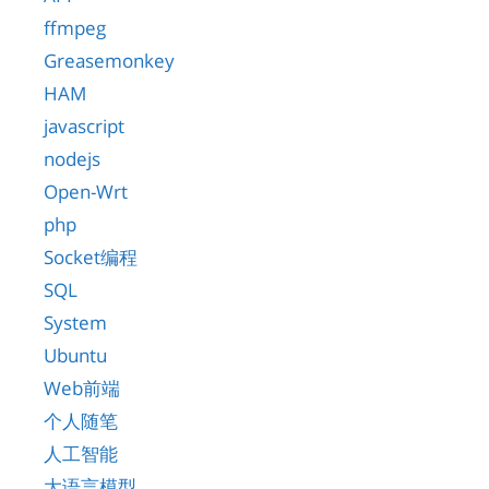
ffmpeg
Greasemonkey
HAM
javascript
nodejs
Open-Wrt
php
Socket编程
SQL
System
Ubuntu
Web前端
个人随笔
人工智能
大语言模型