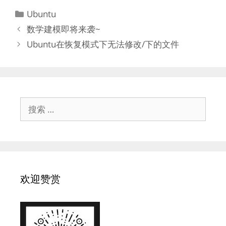
分
Ubuntu
类
数学建模即将来袭~
Ubuntu在恢复模式下无法修改/下的文件
搜
索：
欢迎赞赏