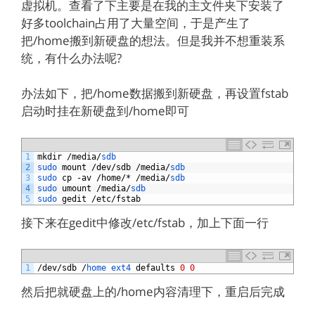
虚拟机。查看了下主要是在我的主文件夹下安装了
好多toolchain占用了大量空间，于是产生了
把/home搬到新硬盘的想法。但是我并不想重装系
统，有什么办法呢?
办法如下，把/home数据搬到新硬盘，再设置fstab
启动时挂在新硬盘到/home即可
1
mkdir
/
media
/
sdb
2
sudo 
mount
/
dev
/
sdb
/
media
/
sdb
3
sudo 
cp
-
av
/
home
/*
/
media
/
sdb
4
sudo 
umount
/
media
/
sdb
5
sudo 
gedit
/
etc
/
fstab
接下来在gedit中修改/etc/fstab，加上下面一行
1
/
dev
/
sdb
/
home 
ext4 
defaults
0
0
然后把就硬盘上的/home内容清理下，重启后完成